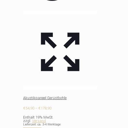
Akustikpaneel Gerüstbohle
Preisspanne:
€
54,90
–
€
178,90
€54,90
Enthält 19% MwSt.
bis
zzgl.
Versand
€178,90
Lieferzeit: ca. 3-4 Werktage