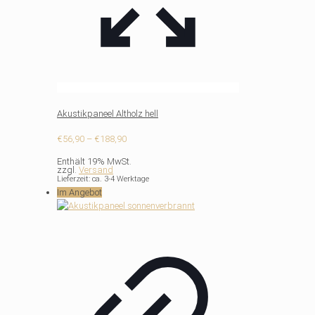
Akustikpaneel Altholz hell
Preisspanne:
€
56,90
–
€
188,90
€56,90
Enthält 19% MwSt.
bis
zzgl.
Versand
€188,90
Lieferzeit: ca. 3-4 Werktage
Im Angebot