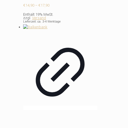
Preisspanne:
€
14,90
–
€
17,90
€14,90
Enthält 19% MwSt.
bis
zzgl.
Versand
€17,90
Lieferzeit: ca. 3-4 Werktage