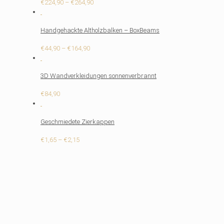
Preisspanne:
€
224,90
–
€
264,90
€224,90
bis
Handgehackte Altholzbalken – BoxBeams
€264,90
Preisspanne:
€
44,90
–
€
164,90
€44,90
bis
3D Wandverkleidungen sonnenverbrannt
€164,90
€
84,90
Geschmiedete Zierkappen
Preisspanne:
€
1,65
–
€
2,15
€1,65
bis
€2,15