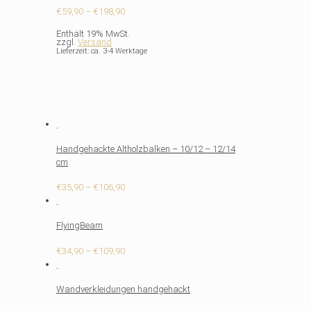
Preisspanne:
€
59,90
–
€
198,90
€59,90
Enthält 19% MwSt.
bis
zzgl.
Versand
€198,90
Lieferzeit: ca. 3-4 Werktage
Handgehackte Altholzbalken – 10/12 – 12/14
cm
Preisspanne:
€
35,90
–
€
106,90
€35,90
bis
FlyingBeam
€106,90
Preisspanne:
€
34,90
–
€
109,90
€34,90
bis
Wandverkleidungen handgehackt
€109,90