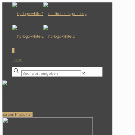
0
€0,00
✕
Mr. Timber
Dekoratives Altholz für Dein Zuhause
Zu den Produkten