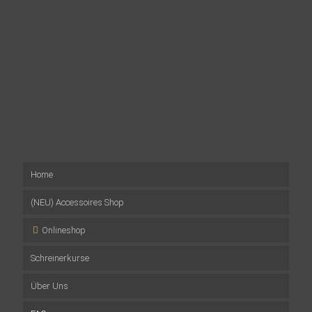
Jetzt Shoppen
Home
(NEU) Accessoires Shop
Onlineshop
Schreinerkurse
Musterpakete
Über Uns
Wandverkleidungen
Firmenevents