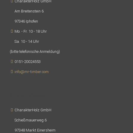
CharakterHolz GmbH
Am Breitenstein 6
97346 Iphofen
Mo. - Fr. 10 - 18 Uhr
Sa. 10 - 14 Uhr
(bitte telefonische Anmeldung)
0151-20024553
info@mr-timber.com
Showroom/ Werkstatt
CharakterHolz GmbH
Schießmauerweg 6
97348 Markt Einersheim