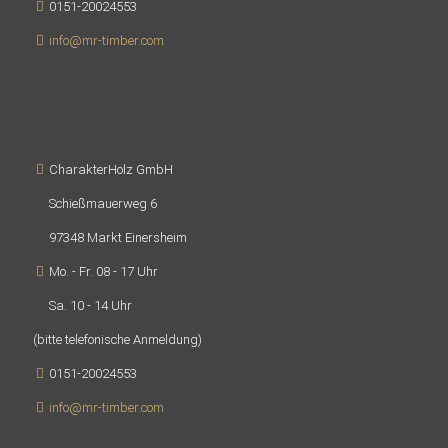
0151-20024553
info@mr-timber.com
Showroom/ Werkstatt
CharakterHolz GmbH
Schießmauerweg 6
97348 Markt Einersheim
Mo. - Fr. 08 - 17 Uhr
Sa. 10 - 14 Uhr
(bitte telefonische Anmeldung)
0151-20024553
info@mr-timber.com