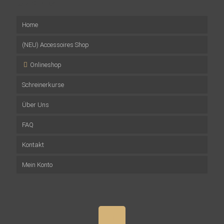
Jetzt Shoppen
Home
(NEU) Accessoires Shop
Onlineshop
Schreinerkurse
Musterpakete
Über Uns
Wandverkleidungen
Firmenevents
FAQ
Mehrschichtplatten
Impressionen
Team
Kontakt
Altholzbalken
Versprechen
Mein Konto
Zubehör
Presse
Accessoires aus Altholz
Fernsehen
Gutscheine
Projekte