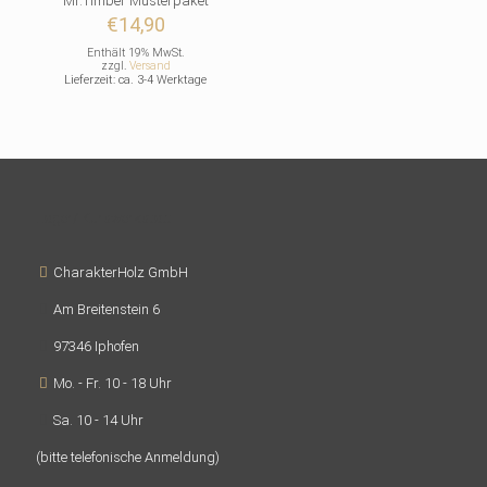
Mr.Timber Musterpaket
€
14,90
Enthält 19% MwSt.
zzgl.
Versand
Lieferzeit: ca. 3-4 Werktage
Lager/ Kurswerkstatt
CharakterHolz GmbH
Am Breitenstein 6
97346 Iphofen
Mo. - Fr. 10 - 18 Uhr
Sa. 10 - 14 Uhr
(bitte telefonische Anmeldung)