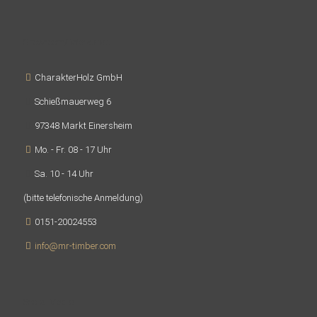
Showroom/ Werkstatt
CharakterHolz GmbH
Schießmauerweg 6
97348 Markt Einersheim
Mo. - Fr. 08 - 17 Uhr
Sa. 10 - 14 Uhr
(bitte telefonische Anmeldung)
0151-20024553
info@mr-timber.com
Social Media