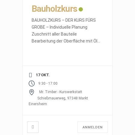
Bauholzkurs
BAUHOLZKURS – DER KURS FÜRS
GROBE – Individuelle Planung
Zuschnitt aller Bauteile
Bearbeitung der Oberfläche mit Öl
Expertise vom Schreiner Material:
Altes Bauholz Werkzeug: Inkl.
Werkstattnutzung
[…]
17 OKT.
-
9:30
17:00
Mr. Timber - Kurswerkstatt
Schießmauerweg, 97348 Markt
Einersheim
ANMELDEN