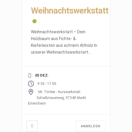
Weihnachtswerkstatt
Weihnachtswerkstatt – Dein
Holzbaum aus Fichte- &
Kieferleisten aus echtem Altholz In
unserer Weihnachtswerkstatt
baust Du Deinen ganz persönlichen
Holzbaum – gefertigt aus Fichte-
und Kieferleisten,
[…]
05 DEZ.
-
9:30
17:00
Mr. Timber - Kurswerkstatt
Schießmauerweg, 97348 Markt
Einersheim
ANMELDEN