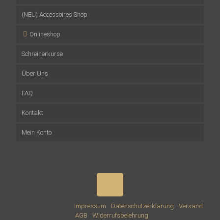
(NEU) Accessoires Shop
Onlineshop
Schreinerkurse
Musterpakete
Über Uns
Wandverkleidungen
Firmenevents
FAQ
Mehrschichtplatten
Impressionen
Team
Kontakt
Altholzbalken
Versprechen
Mein Konto
Zubehör
Presse
Accessoires aus Altholz
Fernsehen
Gutscheine
Projekte
Sale
© 2026 Mr. Timber •
Impressum
•
Datenschutzerklärung
•
Versand
•
AGB
•
Widerrufsbelehrung