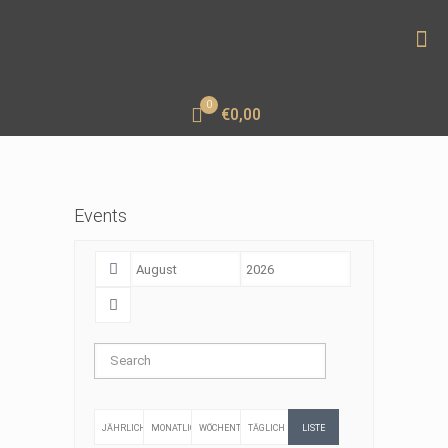
0
€0,00
Events
JÄHRLICH
MONATLICH
WÖCHENTLICH
TÄGLICH
LISTE