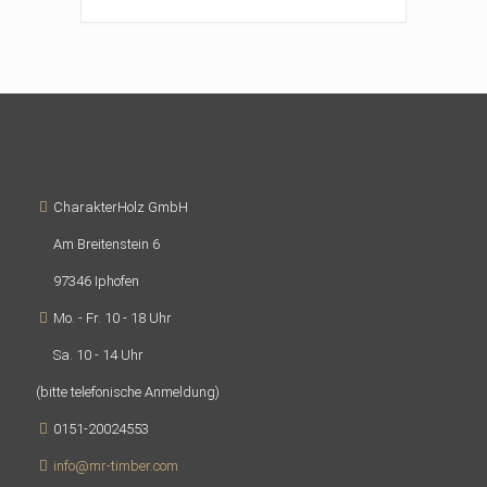
Lager/ Kurswerkstatt
CharakterHolz GmbH
Am Breitenstein 6
97346 Iphofen
Mo. - Fr. 10 - 18 Uhr
Sa. 10 - 14 Uhr
(bitte telefonische Anmeldung)
0151-20024553
info@mr-timber.com