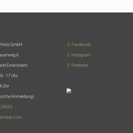
 Werkstatt
Social Media
rHolz GmbH
Facebook
auerweg 6
Instagram
rkt Einersheim
Pinterest
08 - 17 Uhr
Zahlungsmöglichkeiten
4 Uhr
fonische Anmeldung)
024553
timber.com