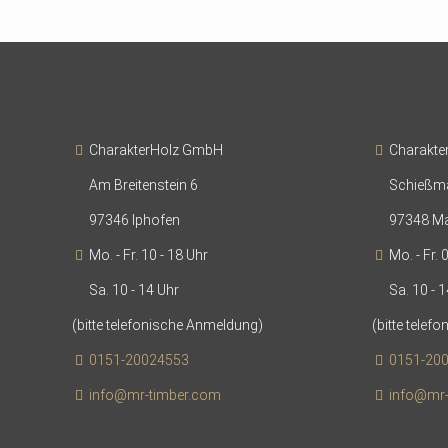
Lager/ Kurswerkstatt
Showroom/
CharakterHolz GmbH
Charakte
Am Breitenstein 6
Schießm
97346 Iphofen
97348 Ma
Mo. - Fr. 10 - 18 Uhr
Mo. - Fr. 
Sa. 10 - 14 Uhr
Sa. 10 - 1
(bitte telefonische Anmeldung)
(bitte tele
0151-20024553
0151-20
info@mr-timber.com
info@mr-