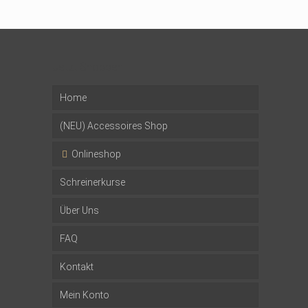
Jetzt Shoppen
Home
(NEU) Accessoires Shop
Onlineshop
Schreinerkurse
Musterpakete
Über Uns
Wandverkleidungen
Firmenevents
FAQ
Mehrschichtplatten
Impressionen
Team
Kontakt
Altholzbalken
Versprechen
Mein Konto
Zubehör
Presse