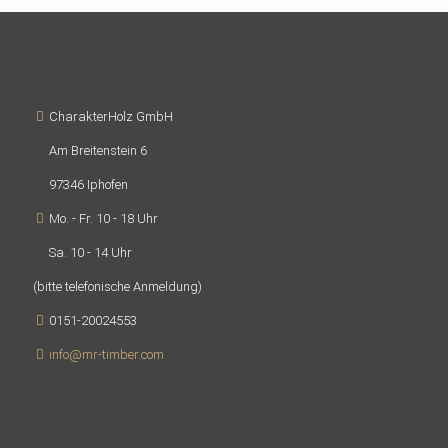
Lager/ Kurswerkstatt
CharakterHolz GmbH
Am Breitenstein 6
97346 Iphofen
Mo. - Fr. 10 - 18 Uhr
Sa. 10 - 14 Uhr
(bitte telefonische Anmeldung)
0151-20024553
info@mr-timber.com
Showroom/ Werkstatt