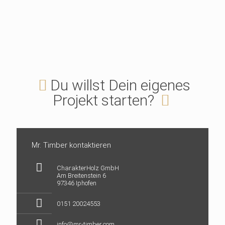
Du willst Dein eigenes
Projekt starten?
Mr. Timber kontaktieren
CharakterHolz GmbH
Am Breitenstein 6
97346 Iphofen
0151 20024553
info@mr-timber.com