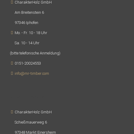
CharakterHolz GmbH
Am Breitenstein 6
97346 Iphofen
Mo. - Fr. 10 - 18 Uhr
Sa. 10 - 14 Uhr
(bitte telefonische Anmeldung)
0151-20024553
info@mr-timber.com
Showroom/ Werkstatt
CharakterHolz GmbH
Schießmauerweg 6
97348 Markt Einersheim