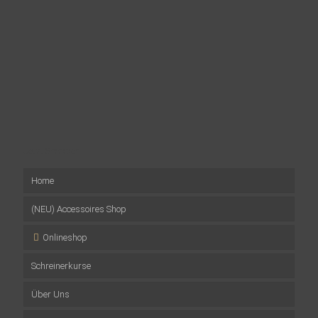
Jetzt Shoppen
Home
(NEU) Accessoires Shop
Onlineshop
Schreinerkurse
Musterpakete
Über Uns
Wandverkleidungen
Firmenevents