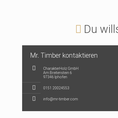
Du will
Mr. Timber kontaktieren
CharakterHolz GmbH
Am Breitenstein 6
97346 Iphofen
0151 20024553
info@mr-timber.com