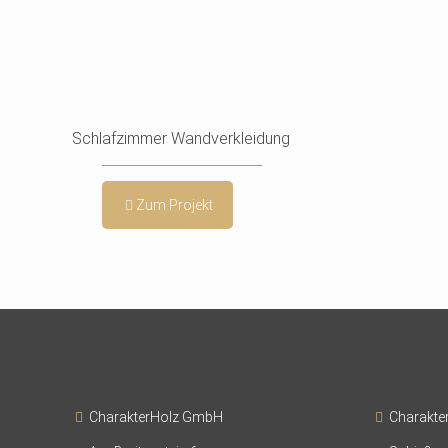
Schlafzimmer Wandverkleidung
Zum Projekt
Lager/ Kurswerkstatt
Showroom/
CharakterHolz GmbH
Charakte