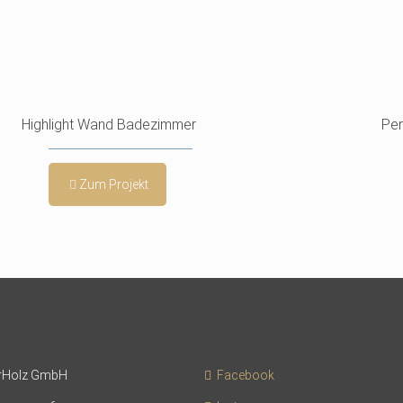
Highlight Wand Badezimmer
Per
Zum Projekt
 Werkstatt
Social Media
rHolz GmbH
Facebook