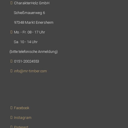
CharakterHolz GmbH
Schießmauerweg 6
97348 Markt Einersheim
Mo. - Fr. 08 - 17 Uhr
Sa. 10 - 14 Uhr
(bitte telefonische Anmeldung)
0151-20024553
info@mr-timber.com
Social Media
Facebook
Instagram
Pinterest