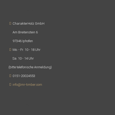
Lager/ Kurswerkstatt
CharakterHolz GmbH
Am Breitenstein 6
97346 Iphofen
Mo. - Fr. 10 - 18 Uhr
Sa. 10 - 14 Uhr
(bitte telefonische Anmeldung)
0151-20024553
info@mr-timber.com
Showroom/ Werkstatt